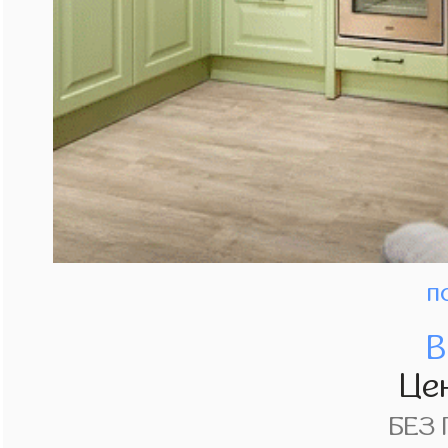
п
В
Це
БЕЗ