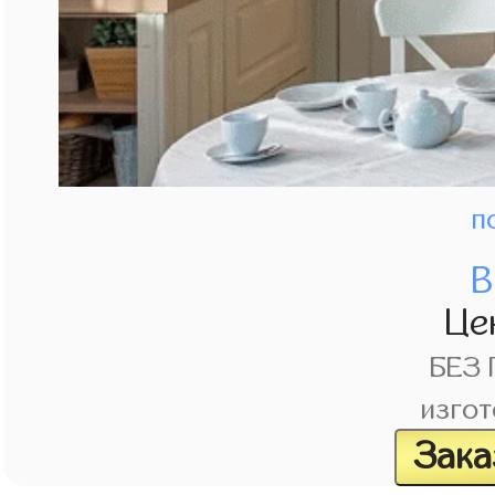
п
В
Це
БЕЗ
изгот
Зака