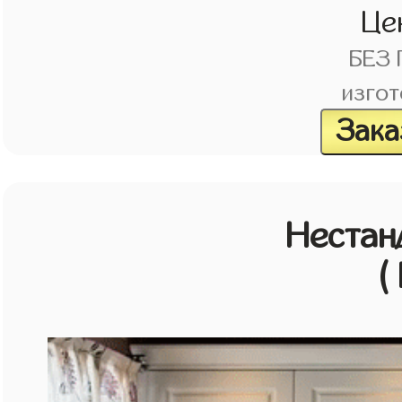
Це
БЕЗ
изгот
Зака
Нестан
(