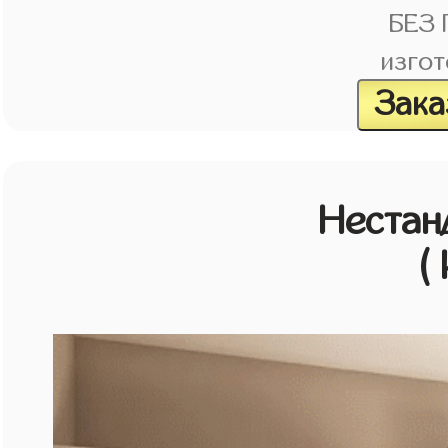
БЕЗ
изгот
Зака
Нестан
(