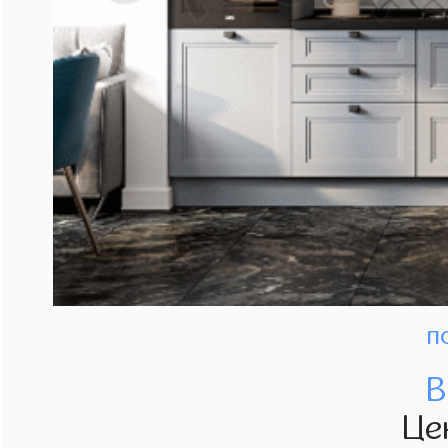
п
В
Це