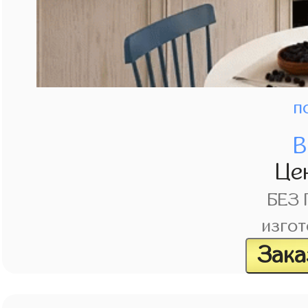
п
В
Це
БЕЗ
изгот
Зака