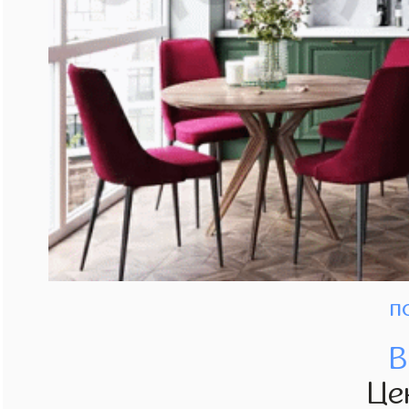
п
В
Це