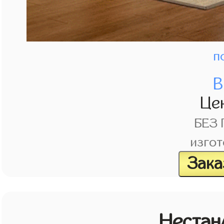
п
В
Це
БЕЗ
изгот
Зака
Нестан