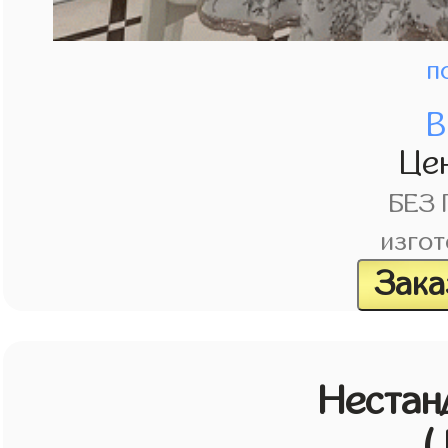
п
В
Це
БЕЗ
изгот
Зака
Нестан
(