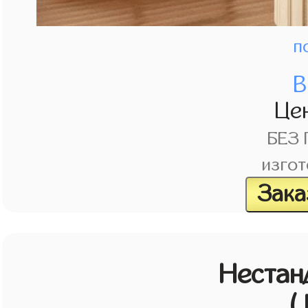
п
В
Це
БЕЗ
изгот
Зака
Нестан
(