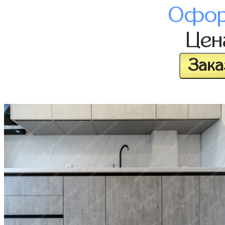
Офор
Це
Зака