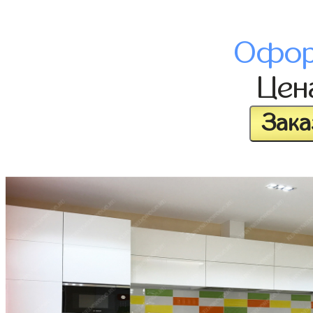
Офор
Це
Зака