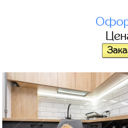
Офор
Це
Зака