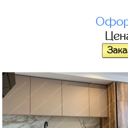
Офор
Це
Зака