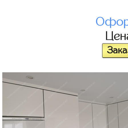
Офор
Це
Зака