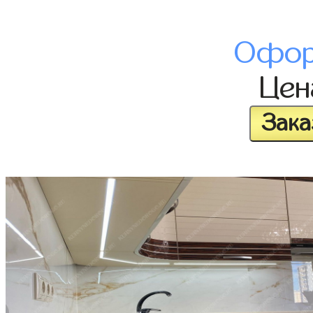
Офор
Це
Зака