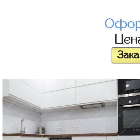
Офор
Цен
Зака