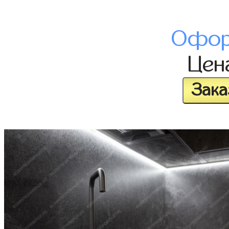
Офор
Цен
Зака