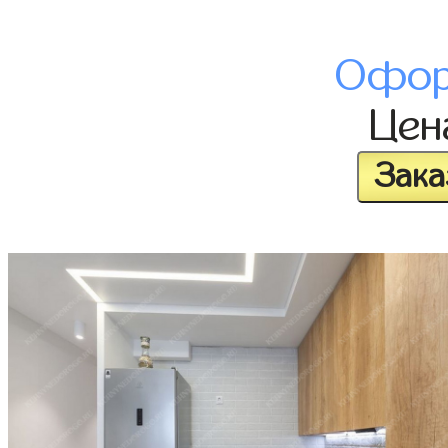
Офор
Це
Зака