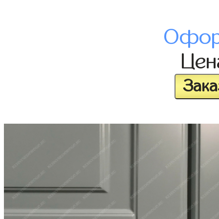
Офор
Це
Зака