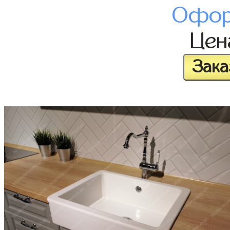
Офор
Це
Зака