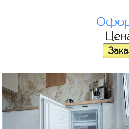
Офор
Цен
Зака