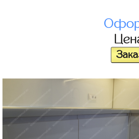
Офор
Це
Зака