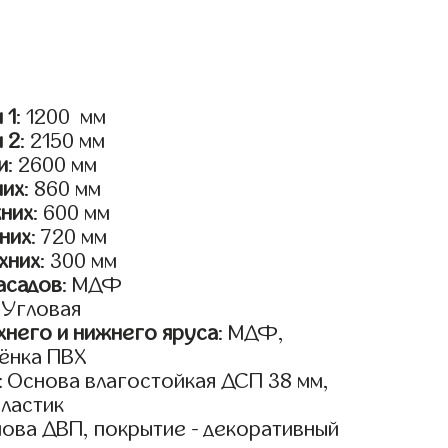
 1
: 1200 мм
и 2
: 2150 мм
и
: 2600 мм
них
: 860 мм
жних
: 600 мм
них
: 720 мм
хних
: 300 мм
асадов
: МДФ
: Угловая
него и нижнего яруса
: МДФ,
ёнка ПВХ
: Основа влагостойкая ДСП 38 мм,
пластик
нова ДВП, покрытие - декоративный