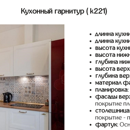
Кухонный гарнитур
( k221)
длинна кухни
длинна кухн
высота кухн
высота ниж
глубина ни
высота верх
глубина вер
материал ф
планировка
фасады верх
покрытие пл
столешница
покрытие - 
фартук
: Ос