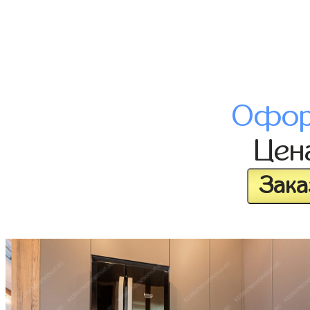
Офор
Цен
Зака