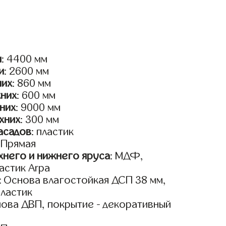
и
: 4400 мм
и
: 2600 мм
них
: 860 мм
жних
: 600 мм
них
: 9000 мм
хних
: 300 мм
асадов
: пластик
: Прямая
него и нижнего яруса
: МДФ,
астик Arpa
: Основа влагостойкая ДСП 38 мм,
пластик
нова ДВП, покрытие - декоративный