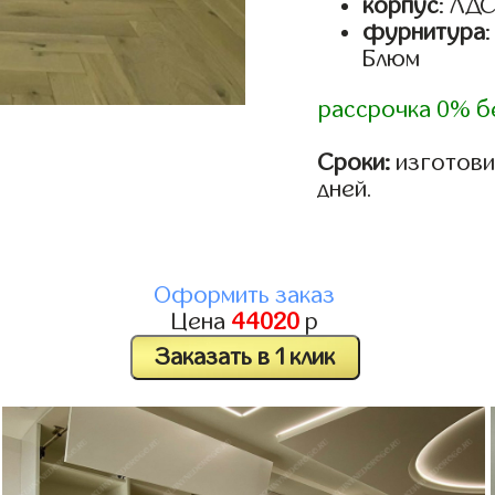
корпус
: ЛД
фурнитура
Блюм
рассрочка 0% б
Сроки:
изготовим
дней.
Оформить заказ
Цена
44020
р
Заказать в 1 клик