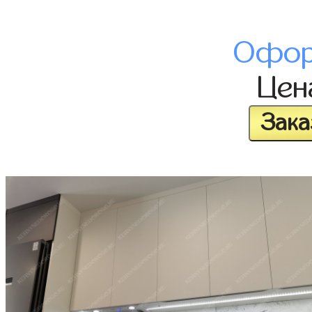
Офор
Це
Зака