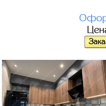
Офор
Це
Зака