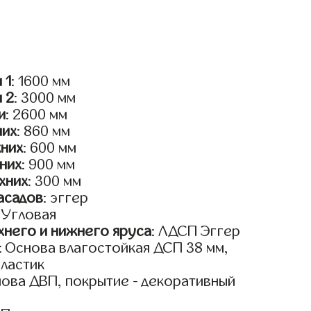
 1
: 1600 мм
и 2
: 3000 мм
и
: 2600 мм
них
: 860 мм
жних
: 600 мм
них
: 900 мм
хних
: 300 мм
асадов
: эггер
: Угловая
него и нижнего яруса
: ЛДСП Эггер
: Основа влагостойкая ДСП 38 мм,
пластик
нова ДВП, покрытие - декоративный