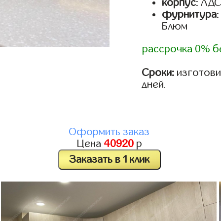
корпус
: ЛД
фурнитура
Блюм
рассрочка 0% б
Сроки:
изготовим
дней.
Оформить заказ
Цена
40920
р
Заказать в 1 клик