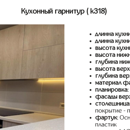
Кухонный гарнитур
( k318)
длинна кухни
длинна кухн
высота кухн
высота ниж
глубина ни
высота верх
глубина вер
материал ф
планировка
фасады верх
столешница
покрытие - 
фартук
: Ос
пластик