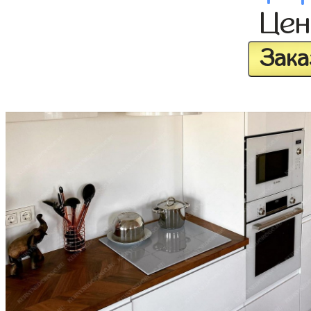
Це
Зака