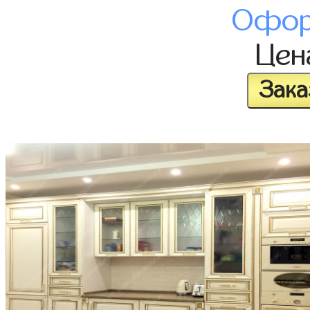
Офор
Це
Зака