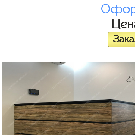
Офор
Це
Зака