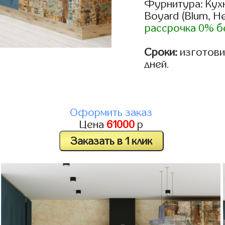
Фурнитура: Кух
Boyard (Blum, He
рассрочка 0% б
Сроки:
изготовим
дней.
Оформить заказ
Цена
61000
р
Заказать в 1 клик