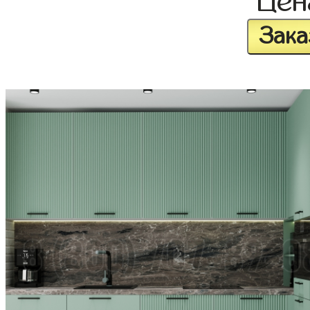
Це
Зака