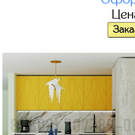
Це
Зака