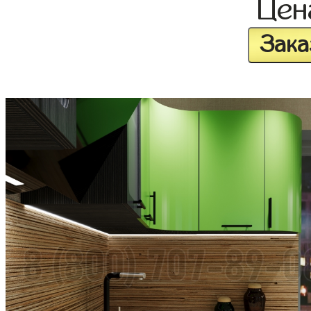
Це
Зака