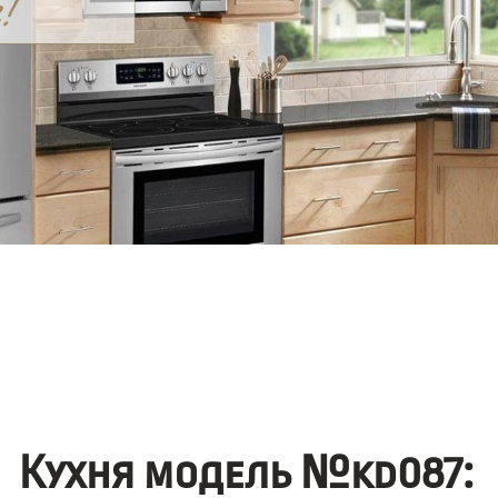
Кухня модель №kd087: