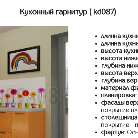
Кухонный гарнитур
( kd087)
длинна кухни
длинна кухн
высота кухн
высота ниж
глубина ни
высота верх
глубина вер
материал ф
планировка
фасады верх
покрытие пл
столешница
покрытие - 
фартук
: Ос