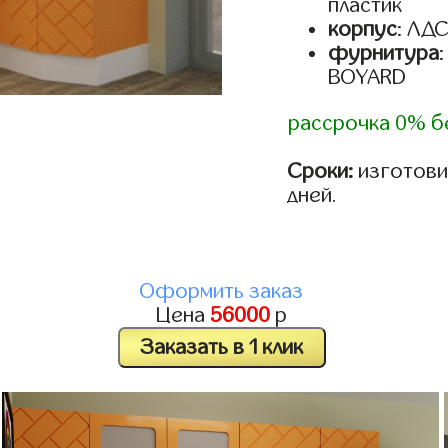
пластик
корпус
: ЛД
фурнитура
BOYARD
рассрочка 0% б
Сроки:
изготовим
дней.
Оформить заказ
Цена
56000
р
Заказать в 1 клик