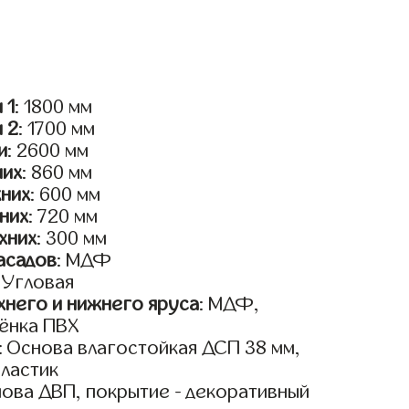
 1
: 1800 мм
и 2
: 1700 мм
и
: 2600 мм
них
: 860 мм
жних
: 600 мм
них
: 720 мм
хних
: 300 мм
асадов
: МДФ
: Угловая
него и нижнего яруса
: МДФ,
ёнка ПВХ
: Основа влагостойкая ДСП 38 мм,
пластик
нова ДВП, покрытие - декоративный