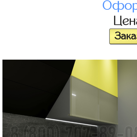
Офор
Це
Зака