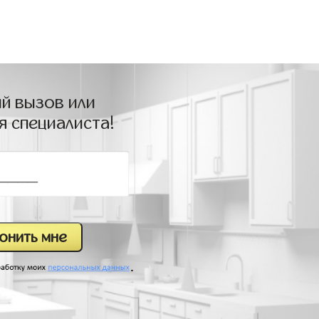
й вызов или
я специалиста!
.