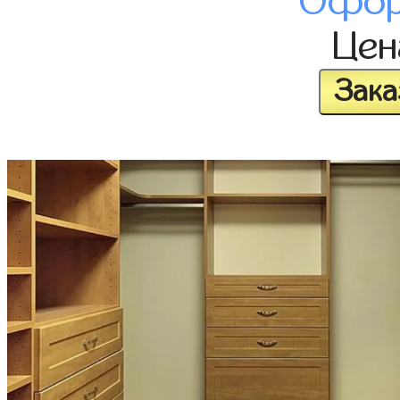
Офор
Це
Зака