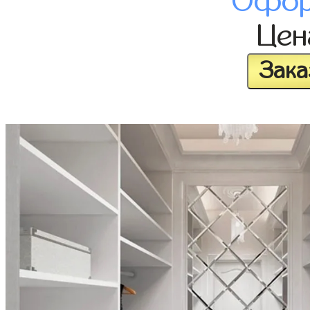
Офор
Це
Зака