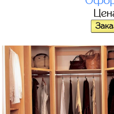
Офор
Це
Зака