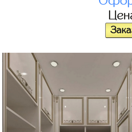
Офор
Це
Зака