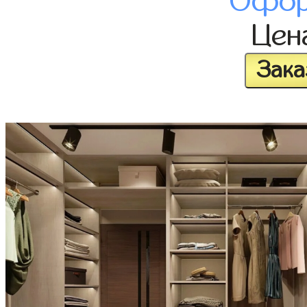
Офор
Цен
Зака