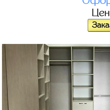
Офор
Це
Зака