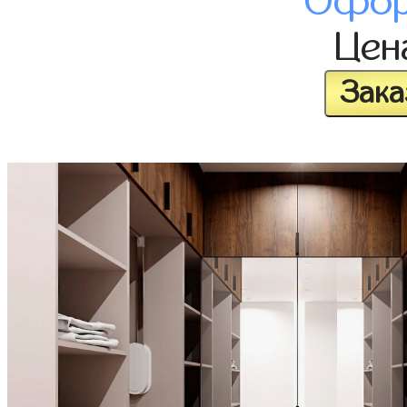
Офор
Це
Зака