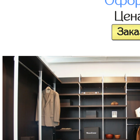
Офор
Цен
Зака