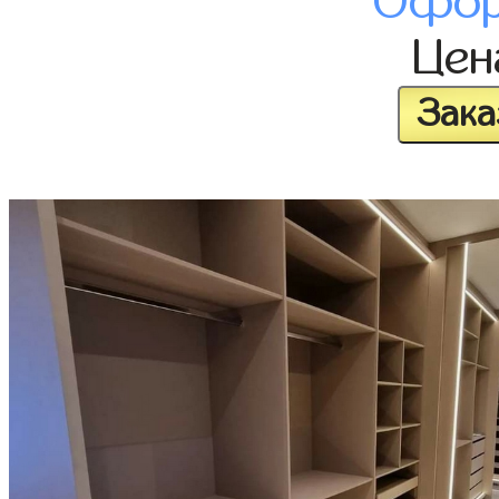
Офор
Це
Зака