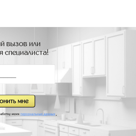
й вызов или
я специалиста!
.