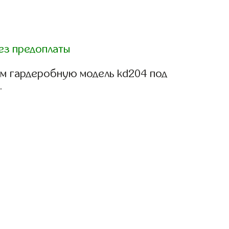
ез предоплаты
м гардеробную модель kd204 под
.