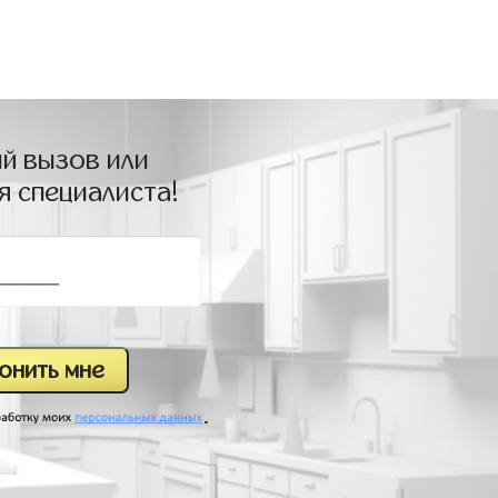
й вызов или
я специалиста!
.