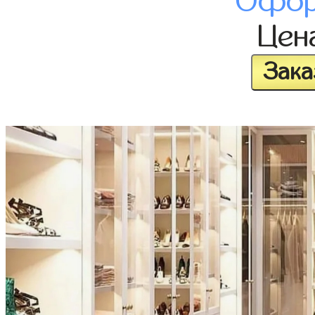
Офор
Цен
Зака