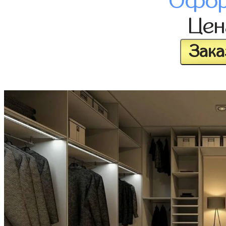
Офор
Це
Зака