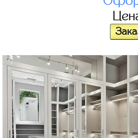
Офор
Цен
Зака