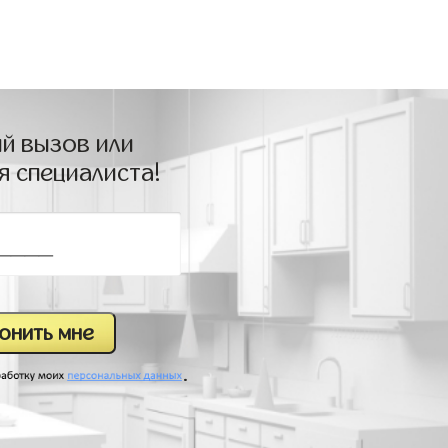
й вызов или
я специалиста!
.