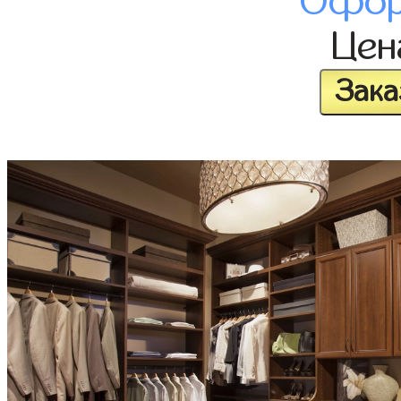
Офор
Це
Зака