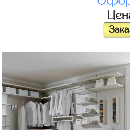
Офор
Це
Зака