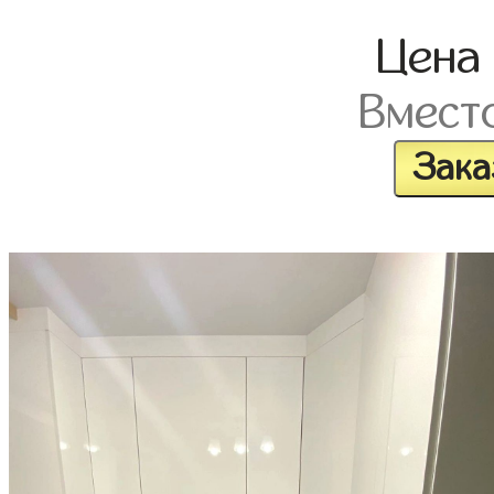
Цен
Вмест
Зака