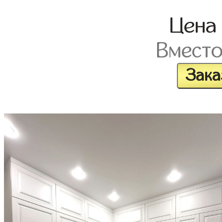
Цен
Вмест
Зака