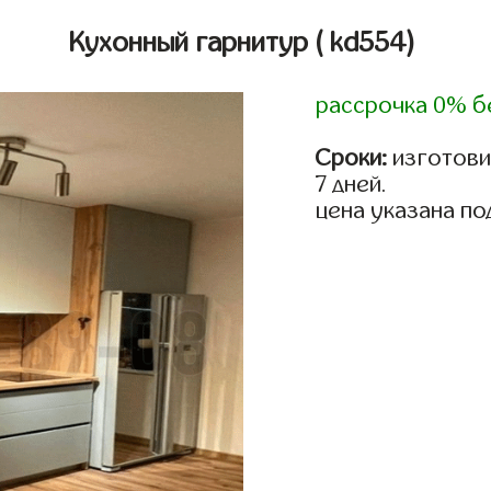
Кухонный гарнитур
( kd554)
рассрочка 0% б
Сроки:
изготови
7 дней.
цена указана по