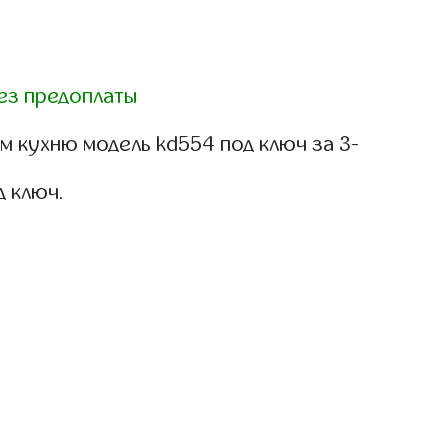
ез предоплаты
м кухню модель kd554 под ключ за 3-
д ключ.