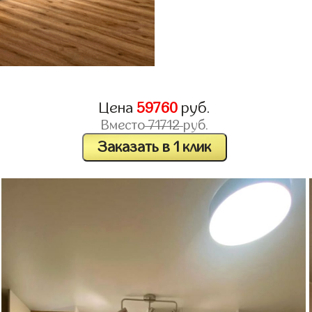
Цена
59760
руб.
Вместо
71712
руб.
Заказать в 1 клик